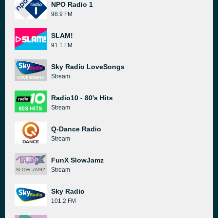
NPO Radio 1
98.9 FM
SLAM!
91.1 FM
Sky Radio LoveSongs
Stream
Radio10 - 80's Hits
Stream
Q-Dance Radio
Stream
FunX SlowJamz
Stream
Sky Radio
101.2 FM