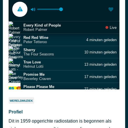
Every Kind of People
Live
Robert Palmer
Red Red Wine
4 minuten geleden
Peter Tetteroo
Sherry
10 minuten geleden
The Four Seasons
True Love
13 minuten geleden
Helmut Lotti
Promise Me
17 minuten geleden
Beverley Craven
Please Please Me
22 minuten geleden
Matt Dusk & Eleanor McCain
Lady D’Arbanville
29 minuten geleden
WERELDMUZIEK
Cat Stevens
Diamonds
Profiel
33 minuten geleden
Mell & Vintage Future
Dit in 1959 opgerichte radiostation is begonnen als
Zelfs je naam is mooi
39 minuten geleden
Henk Westbroek