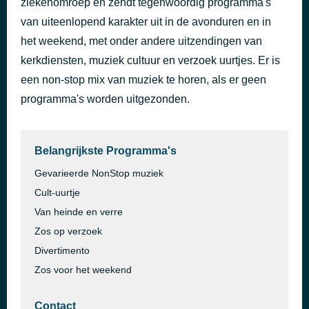
ziekenomroep en zendt tegenwoordig programma's
Johnny Angel
van uiteenlopend karakter uit in de avonduren en in
42 minuten geleden
Shelley Fabares
het weekend, met onder andere uitzendingen van
kerkdiensten, muziek cultuur en verzoek uurtjes. Er is
een non-stop mix van muziek te horen, als er geen
programma's worden uitgezonden.
Belangrijkste Programma's
Gevarieerde NonStop muziek
Cult-uurtje
Van heinde en verre
Zos op verzoek
Divertimento
Zos voor het weekend
Contact