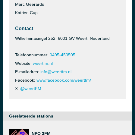
Marc Geerards
Katrien Cup
Contact
Wilhelminasingel 252, 6001 GV Weert, Nederland
Telefoonnummer:
0495-450505
Website:
weertfm.nl
E-mailadres:
info@weertfm.nl
Facebook:
www.facebook.com/weertfm/
X:
@weertFM
Gerelateerde stations
NPO 3FM