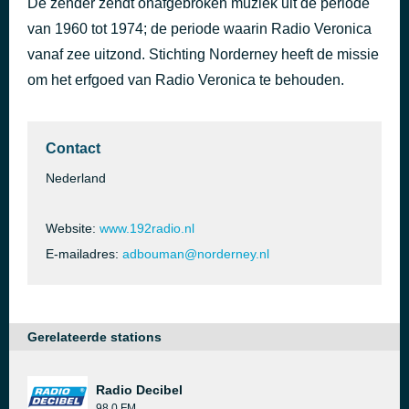
De zender zendt onafgebroken muziek uit de periode
Satisfaction
van 1960 tot 1974; de periode waarin Radio Veronica
3 uur geleden
The Rolling Stones
vanaf zee uitzond. Stichting Norderney heeft de missie
om het erfgoed van Radio Veronica te behouden.
Contact
Nederland
Website:
www.192radio.nl
E-mailadres:
adbouman@norderney.nl
Gerelateerde stations
Radio Decibel
98.0 FM