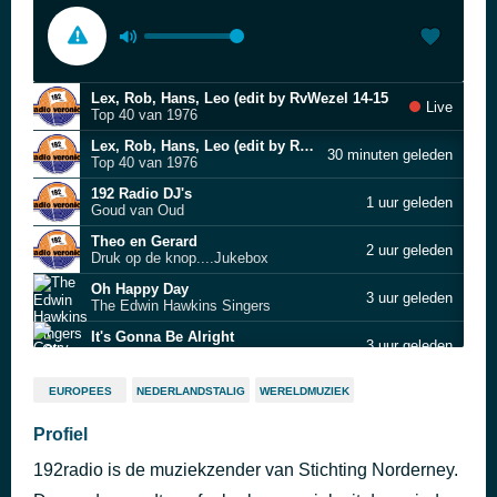
Lex, Rob, Hans, Leo (edit by RvWezel 14-15
Live
Top 40 van 1976
Lex, Rob, Hans, Leo (edit by RvWezel 13-14
30 minuten geleden
Top 40 van 1976
192 Radio DJ's
1 uur geleden
Goud van Oud
Theo en Gerard
2 uur geleden
Druk op de knop....Jukebox
Oh Happy Day
3 uur geleden
The Edwin Hawkins Singers
It's Gonna Be Alright
3 uur geleden
Gerry & the Pacemakers
Apache
3 uur geleden
EUROPEES
NEDERLANDSTALIG
WERELDMUZIEK
The Shadows
She Sold Me Magic
Profiel
3 uur geleden
Lou Christie
192radio is de muziekzender van Stichting Norderney.
A Matter of Facts
3 uur geleden
Dizzy Man's Band