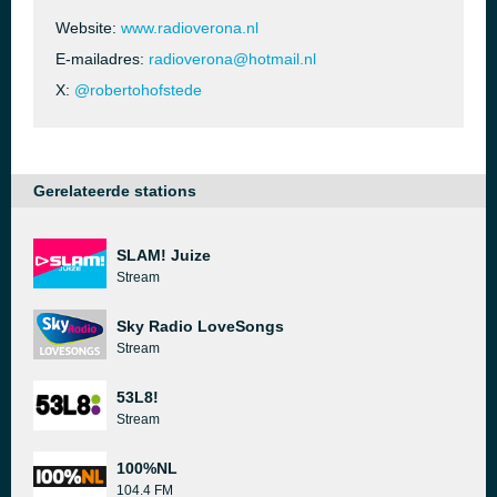
Website:
www.radioverona.nl
E-mailadres:
radioverona@hotmail.nl
X:
@robertohofstede
Gerelateerde stations
SLAM! Juize
Stream
Sky Radio LoveSongs
Stream
53L8!
Stream
100%NL
104.4 FM