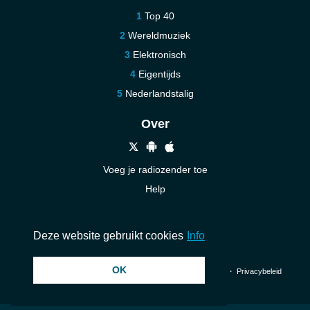
Top 40
Wereldmuziek
Elektronisch
Eigentijds
Nederlandstalig
Over
Voeg je radiozender toe
Help
Nieuw
Neem contact op
Deze website gebruikt cookies
Info
OK
© 2026 InstantAudio. Alle rechten voorbehouden. ・
DMCA
・
Privacybeleid