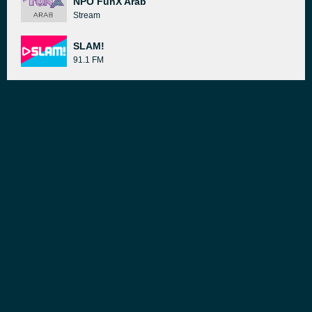
NPO FunX Arab
Stream
SLAM!
91.1 FM