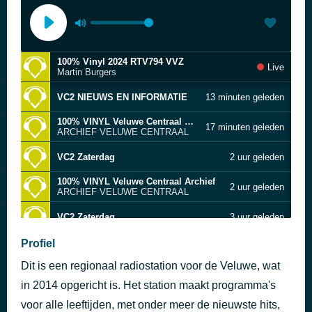
100% Vinyl 2024 RTV794 VVZ
Live
Martin Burgers
VC2 NIEUWS EN INFORMATIE
13 minuten geleden
100% VINYL Veluwe Centraal Archief
17 minuten geleden
ARCHIEF VELUWE CENTRAAL
VC2 Zaterdag
2 uur geleden
100% VINYL Veluwe Centraal Archief
2 uur geleden
ARCHIEF VELUWE CENTRAAL
VC2 Zaterdag
3 uur geleden
100% Vinyl 2025 RTV794 VVZ
Profiel
3 uur geleden
Martin Burgers
Dit is een regionaal radiostation voor de Veluwe, wat
VC2 Zaterdag
4 uur geleden
in 2014 opgericht is. Het station maakt programma's
100% Vinyl
voor alle leeftijden, met onder meer de nieuwste hits,
4 uur geleden
VVZ RTV794 Martin Burgers