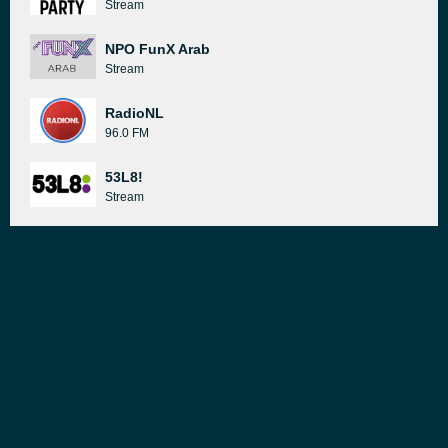
Stream
NPO FunX Arab
Stream
RadioNL
96.0 FM
53L8!
Stream