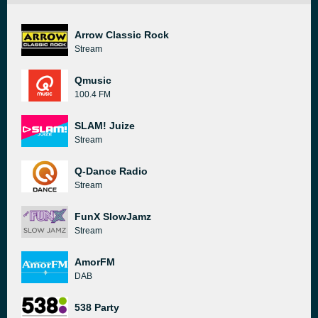
Arrow Classic Rock
Stream
Qmusic
100.4 FM
SLAM! Juize
Stream
Q-Dance Radio
Stream
FunX SlowJamz
Stream
AmorFM
DAB
538 Party