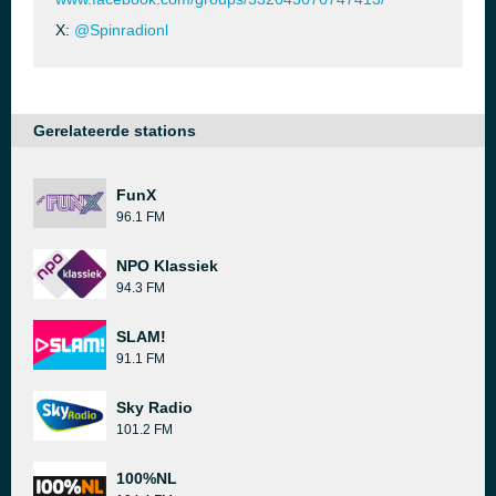
X:
@Spinradionl
Gerelateerde stations
FunX
96.1 FM
NPO Klassiek
94.3 FM
SLAM!
91.1 FM
Sky Radio
101.2 FM
100%NL