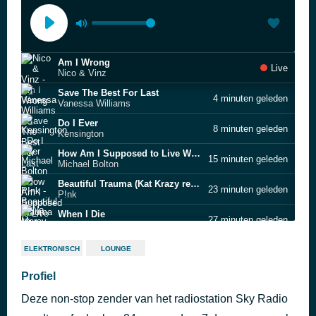
Am I Wrong
Live
Nico & Vinz
Save The Best For Last
4 minuten geleden
Vanessa Williams
Do I Ever
8 minuten geleden
Kensington
How Am I Supposed to Live Without You
15 minuten geleden
Michael Bolton
Beautiful Trauma (Kat Krazy remix - clean)
23 minuten geleden
P!nk
When I Die
27 minuten geleden
No Mercy
Give Me Everything
34 minuten geleden
ELEKTRONISCH
LOUNGE
Pitbull
Driving Home for Christmas
Profiel
38 minuten geleden
Chris Rea
Deze non-stop zender van het radiostation Sky Radio
Didn't We Almost Have It All
42 minuten geleden
Whitney Houston