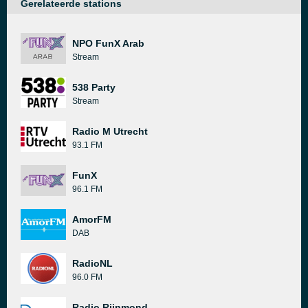
Gerelateerde stations
NPO FunX Arab
Stream
538 Party
Stream
Radio M Utrecht
93.1 FM
FunX
96.1 FM
AmorFM
DAB
RadioNL
96.0 FM
Radio Rijnmond