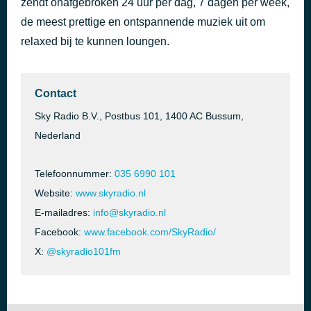
zendt onafgebroken 24 uur per dag, 7 dagen per week,
Have You Ever Really Loved A Woman
de meest prettige en ontspannende muziek uit om
47 minuten geleden
Bryan Adams
relaxed bij te kunnen loungen.
Contact
Sky Radio B.V., Postbus 101, 1400 AC Bussum,
Nederland
Telefoonnummer:
035 6990 101
Website:
www.skyradio.nl
E-mailadres:
info@skyradio.nl
Facebook:
www.facebook.com/SkyRadio/
X:
@skyradio101fm