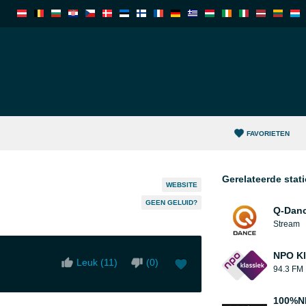
FAVORIETEN
Gerelateerde stat
WEBSITE
GEEN GELUID?
Q-Danc
Stream
NPO Kl
Leuk (
11
)
(
0
)
94.3 FM
100%N