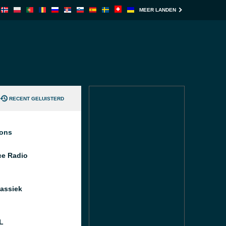
MEER LANDEN
RECENT GELUISTERD
ions
e Radio
assiek
L