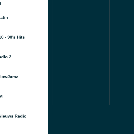
M
atin
0 - 90's Hits
dio 2
SlowJamz
M
Nieuws Radio