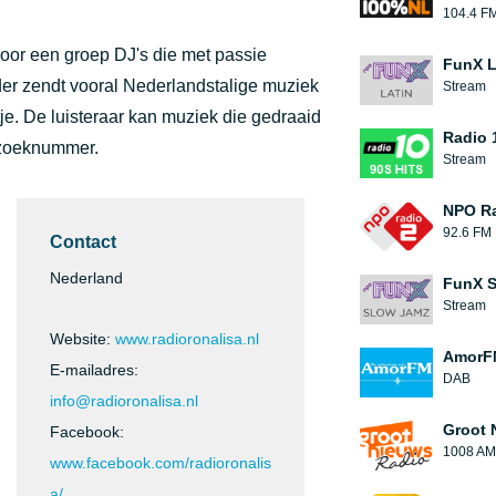
104.4 F
 door een groep DJ's die met passie
FunX L
er zendt vooral Nederlandstalige muziek
Stream
atje. De luisteraar kan muziek die gedraaid
Radio 1
rzoeknummer.
Stream
NPO Ra
92.6 FM
Contact
Nederland
FunX 
Stream
Website:
www.radioronalisa.nl
AmorF
E-mailadres:
DAB
info@radioronalisa.nl
Groot 
Facebook:
1008 AM
www.facebook.com/radioronalis
a/