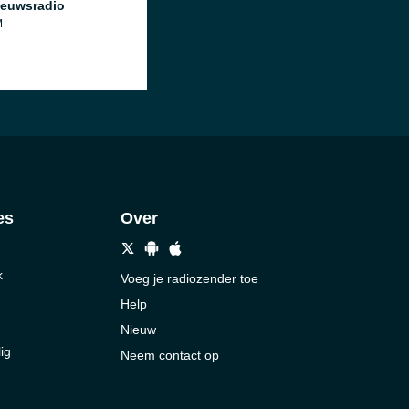
euwsradio
M
es
Over
k
Voeg je radiozender toe
Help
Nieuw
ig
Neem contact op