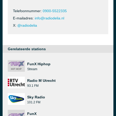
Telefoonnummer:
0900-5522335
E-mailadres:
info@radiodelia.nl
X:
@radiodelia
Gerelateerde stations
FunX Hiphop
Stream
Radio M Utrecht
93.1 FM
Sky Radio
101.2 FM
FunX