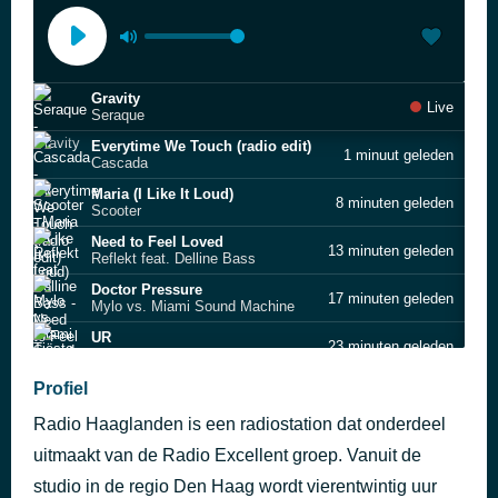
Gravity
Live
Seraque
Everytime We Touch (radio edit)
1 minuut geleden
Cascada
Maria (I Like It Loud)
8 minuten geleden
Scooter
Need to Feel Loved
13 minuten geleden
Reflekt feat. Delline Bass
Doctor Pressure
17 minuten geleden
Mylo vs. Miami Sound Machine
UR
23 minuten geleden
Tiësto & Dzeko feat. Preme & Post Malone
Wicked Games
Profiel
28 minuten geleden
Toby Lee Connor
Radio Haaglanden is een radiostation dat onderdeel
Hurricane
33 minuten geleden
Alex Megane
uitmaakt van de Radio Excellent groep. Vanuit de
Daytime
studio in de regio Den Haag wordt vierentwintig uur
37 minuten geleden
4 Strings