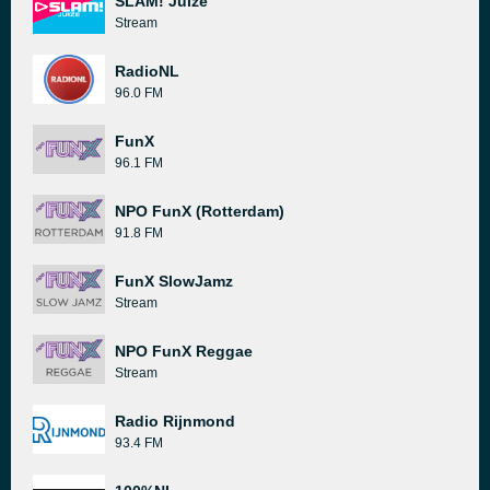
SLAM! Juize
Stream
RadioNL
96.0 FM
FunX
96.1 FM
NPO FunX (Rotterdam)
91.8 FM
FunX SlowJamz
Stream
NPO FunX Reggae
Stream
Radio Rijnmond
93.4 FM