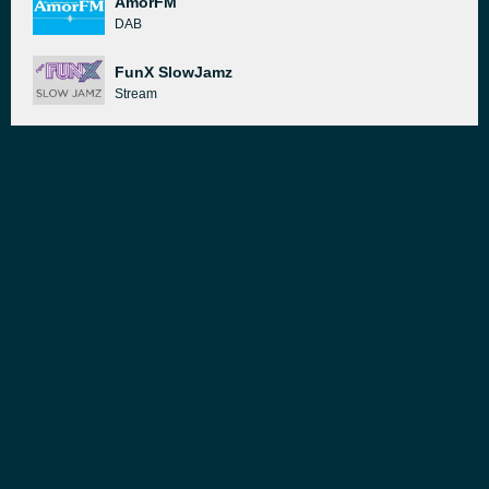
AmorFM
DAB
FunX SlowJamz
Stream