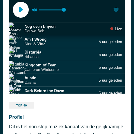
Nog even blijven
Live
Douwe Bob
Am I Wrong
5 uur geleden
Nico & Vinz
Disturbia
5 uur geleden
Rihanna
Kingdom of Fear
5 uur geleden
Cameron Whitcomb
Austin
5 uur geleden
Dasha
Dark Before the Dawn
5 uur geleden
Son Mieux
Drops of Jupiter
5 uur geleden
TOP 40
Train
Material Lover
Profiel
5 uur geleden
SIENNA SPIRO
Dit is het non-stop muziek kanaal van de gelijknamige
FEVER DREAM
5 uur geleden
Alex Warren