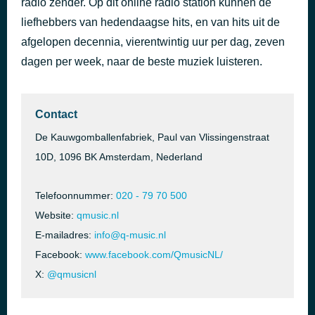
radio zender. Op dit online radio station kunnen de
Messy
liefhebbers van hedendaagse hits, en van hits uit de
5 uur geleden
Lola Young
afgelopen decennia, vierentwintig uur per dag, zeven
dagen per week, naar de beste muziek luisteren.
Contact
De Kauwgomballenfabriek, Paul van Vlissingenstraat
10D, 1096 BK Amsterdam, Nederland
Telefoonnummer:
020 - 79 70 500
Website:
qmusic.nl
E-mailadres:
info@q-music.nl
Facebook:
www.facebook.com/QmusicNL/
X:
@qmusicnl