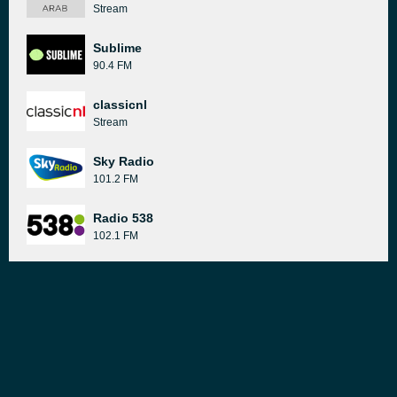
Stream
Sublime
90.4 FM
classicnl
Stream
Sky Radio
101.2 FM
Radio 538
102.1 FM