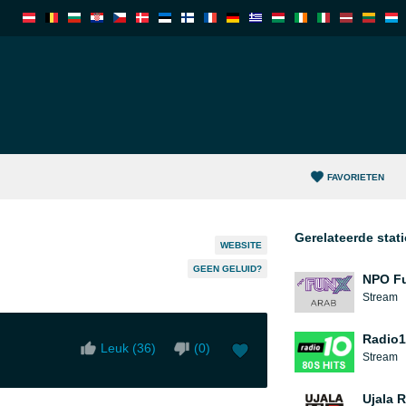
FAVORIETEN
Gerelateerde stat
WEBSITE
GEEN GELUID?
NPO F
Stream
Radio10
Leuk (
36
)
(
0
)
Stream
Ujala 