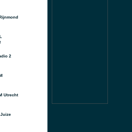
Rijnmond
L
M
dio 2
M
M Utrecht
Juize