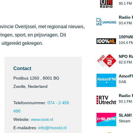
90.1 FM
Radio 
93.4 FM
vincie Overijssel, met regionaal nieuws,
ingen, sport, en prijsvragen. Dit
100%N
uitgereikt gekregen.
104.4 F
NPO Ra
92.6 FM
Contact
AmorF
Postbus 1260 , 8001 BG
DAB
Zwolle, Nederland
Radio 
93.1 FM
Telefoonnummer:
074 - 2 456
490
SLAM! 
Website:
www.oost.nl
Stream
E-mailadres:
info@rtvoost.nl