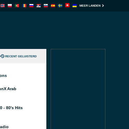
MEER LANDEN
RECENT GELUISTERD
ions
unX Arab
 - 80's Hits
Radio