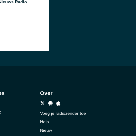
Nieuws Radio
es
Over
k
Voeg je radiozender toe
Help
Nieuw