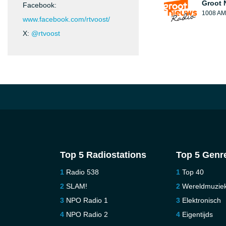
Groot 
Facebook:
1008 AM
www.facebook.com/rtvoost/
X:
@rtvoost
Top 5 Radiostations
Top 5 Genr
Radio 538
Top 40
SLAM!
Wereldmuzie
NPO Radio 1
Elektronisch
NPO Radio 2
Eigentijds