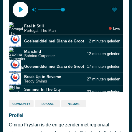
Feel it Still
Live
Portugal. The Man
Goeiemiddei mei Diana de Groot
2 minuten geleden
Manchild
12 minuten geleden
Sabrina Carpenter
Goeiemiddei mei Diana de Groot
17 minuten geleden
Break Up in Reverse
27 minuten geleden
Teddy Swims
Summer In The City
32 minuten geleden
The Lovin' Spoonful
Goeiemiddei mei Diana de Groot
36 minuten geleden
COMMUNITY
LOKAAL
NIEUWS
Voulez-Vous
Profiel
47 minuten geleden
ABBA
Omrop Fryslan is de enige zender met regionaal
Goeiemiddei mei Diana de Groot
52 minuten geleden