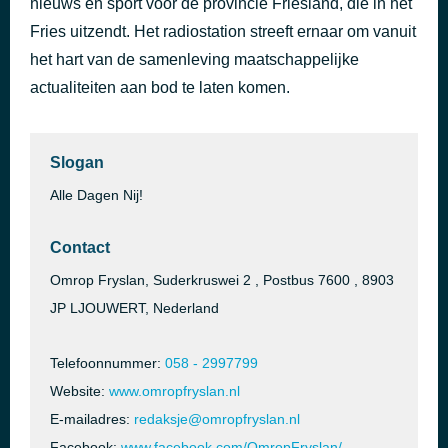
nieuws en sport voor de provincie Friesland, die in het
I Wish
Fries uitzendt. Het radiostation streeft ernaar om vanuit
57 minuten geleden
Stevie Wonder
het hart van de samenleving maatschappelijke
actualiteiten aan bod te laten komen.
Slogan
Alle Dagen Nij!
Contact
Omrop Fryslan, Suderkruswei 2 , Postbus 7600 , 8903
JP LJOUWERT, Nederland
Telefoonnummer:
058 - 2997799
Website:
www.omropfryslan.nl
E-mailadres:
redaksje@omropfryslan.nl
Facebook:
www.facebook.com/OmropFryslan/