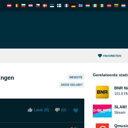
FAVORIETEN
Gerelateerde stat
ingen
WEBSITE
GEEN GELUID?
BNR Ni
101.8 F
SLAM! 
Leuk (
0
)
(
0
)
Stream
Qmusi