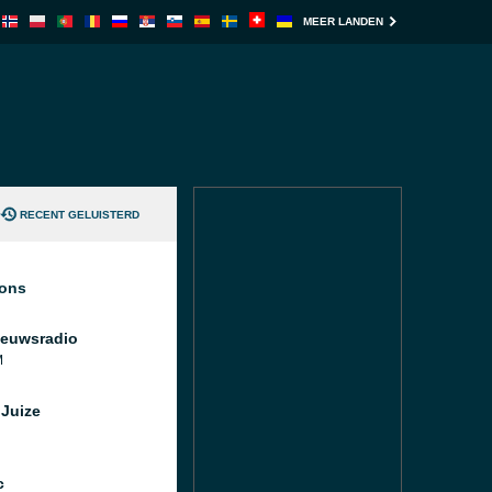
MEER LANDEN
RECENT GELUISTERD
ions
euwsradio
M
Juize
c