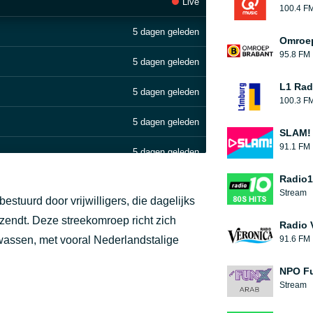
Live
100.4 F
5 dagen geleden
Omroep
95.8 FM
5 dagen geleden
L1 Rad
5 dagen geleden
100.3 F
5 dagen geleden
SLAM!
91.1 FM
5 dagen geleden
Radio10
5 dagen geleden
Stream
estuurd door vrijwilligers, die dagelijks
5 dagen geleden
zendt. Deze streekomroep richt zich
Radio 
wassen, met vooral Nederlandstalige
91.6 FM
5 dagen geleden
NPO F
5 dagen geleden
Stream