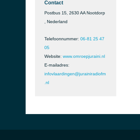
Contact
Postbus 15, 2630 AA Nootdorp
, Nederland
Telefoonnummer:
06-81 25 47
05
Website:
www.omroepjuraini.nl
E-mailadres:
infovlaardingen@jurainiradiofm
.nl