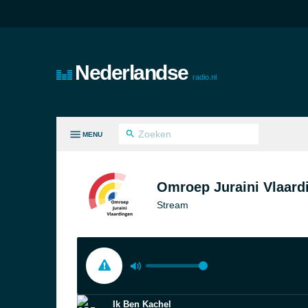
Nederlandse
radio.nl
MENU
LE GENRES
Omroep Juraini Vlaard
Stream
Ik Ben Kachel