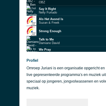
OBZ
Say It Right
Nelly Furtado
Als Het Avond Is
Suzan & Freek
Strong Enough
Talk to Me
Damiano David
We Pray
Coldplay
Hey Buurvrouw (Officiële Videoclip)
Profiel
Wesley Klein ft. Bolle Tito
Omroep Juriani is een organisatie opgericht en b
Dit is liefde
Dennie Christian
live gepresenteerde programma's en muziek uit
speciaal op jongeren, jongvolwassenen en vol
Mij Niet Eens Gezien
muziek.
Ik Wil Met Je Dansen (Officiële Videoclip)
Diego Holzken & MONQ