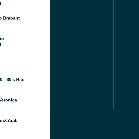
M
 Brabant
io
M
 - 80's Hits
Veronica
unX Arab