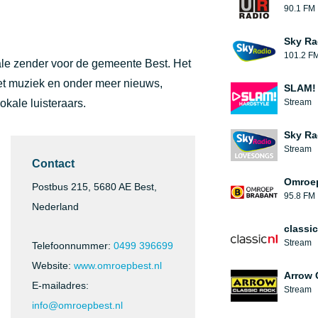
90.1 FM
Sky Ra
101.2 F
okale zender voor de gemeente Best. Het
met muziek en onder meer nieuws,
SLAM! 
lokale luisteraars.
Stream
Sky Ra
Stream
Contact
Omroep
Postbus 215, 5680 AE Best,
95.8 FM
Nederland
classic
Stream
Telefoonnummer:
0499 396699
Website:
www.omroepbest.nl
Arrow 
E-mailadres:
Stream
info@omroepbest.nl