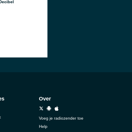
Decibel
es
Over
k
Voeg je radiozender toe
Help