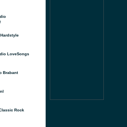
dio
M
Hardstyle
dio LoveSongs
 Brabant
nl
Classic Rock