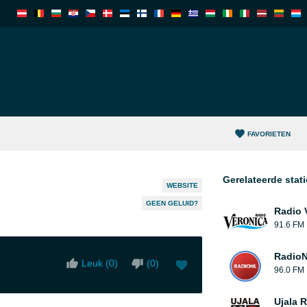
FAVORIETEN
Gerelateerde stat
WEBSITE
GEEN GELUID?
Radio 
91.6 FM
Radio
Leuk (
0
)
(
0
)
96.0 FM
Ujala 