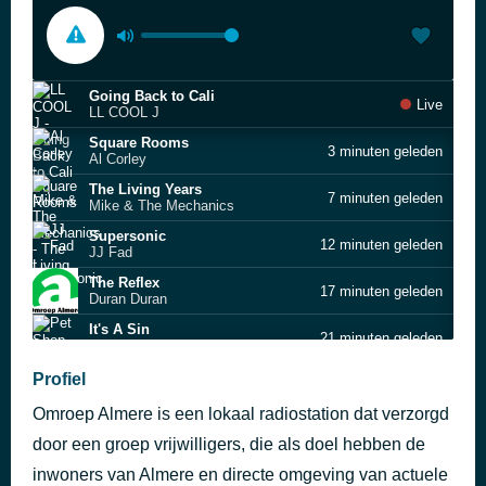
Going Back to Cali
Live
LL COOL J
Square Rooms
3 minuten geleden
Al Corley
The Living Years
7 minuten geleden
Mike & The Mechanics
Supersonic
12 minuten geleden
JJ Fad
The Reflex
17 minuten geleden
Duran Duran
It's A Sin
21 minuten geleden
Pet Shop Boys
Get Out of Your Lazy Bed
Profiel
25 minuten geleden
Matt Bianco
Omroep Almere is een lokaal radiostation dat verzorgd
The Heat Is On
29 minuten geleden
Glenn Frey
door een groep vrijwilligers, die als doel hebben de
La Isla Bonita
inwoners van Almere en directe omgeving van actuele
34 minuten geleden
Madonna