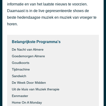
informatie en van het laatste nieuws te voorzien.
The Only Way Is Up
43 minuten geleden
Yazz & The Plastic Population
Daarnaast is in de live gepresenteerde shows de
beste hedendaagse muziek en muziek van vroeger te
horen.
Belangrijkste Programma's
De Nacht van Almere
Goedemorgen Almere
Goudkoorts
Tijdmachine
Sandwich
De Week Door Midden
Uit de kluis van Muziek therapie
Eenmaster
Home On A Monday