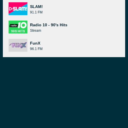
SLAM!
91.1 FM
Radio 10 - 90's Hits
Stream
FunX
96.1 FM