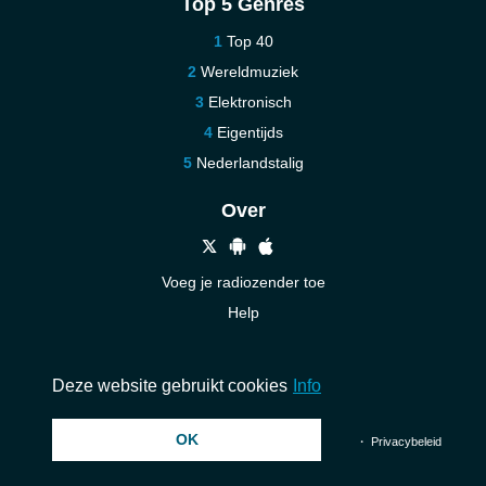
Top 5 Genres
Top 40
Wereldmuziek
Elektronisch
Eigentijds
Nederlandstalig
Over
Voeg je radiozender toe
Help
Nieuw
Neem contact op
Deze website gebruikt cookies
Info
OK
© 2026 InstantAudio. Alle rechten voorbehouden. ・
DMCA
・
Privacybeleid