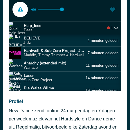
Help_less
Live
Deezl
BELIEVE
4 minuten geleden
HBz
Hardwell & Sub Zero Project - Judgement Day [45FB]
7 minuten geleden
Maddix, Timmy Trumpet & Hardwell
Anarchy (extended mix)
11 minuten geleden
Warface
Laser
14 minuten geleden
Sub Zero Project
Die Walze Wilma
19 minuten geleden
TIM PLVNK
Not Slow Down (Extended Mix) [45GD]
Profiel
22 minuten geleden
Invector
New Dance zendt online 24 uur per dag en 7 dagen
Falling In Love [45Fi]
26 minuten geleden
Outsiders & Hardwell
per week muziek van het Hardstyle en Dance genre
Applause [45EM]
uit. Regelmatig, bijvoorbeeld elke Zaterdag avond en
31 minuten geleden
Vaskan, ZYZZ MUSIC & HARDSTYLE MAGE