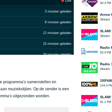
Live
94.3 FM
3 minuten geleden
Arrow 
Stream
8 minuten geleden
SLAM! 
12 minuten geleden
Stream
15 minuten geleden
Radio 
93.4 FM
20 minuten geleden
Radio 1
23 minuten geleden
Stream
29 minuten geleden
100%N
ie programma's samenstellen en
104.4 F
38 minuten geleden
aan muziekstijlen. Op de zender is een
ramma's uitgezonden worden.
SLAM!
41 minuten geleden
91.1 FM