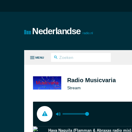
Nederlandse
radio.nl
MENU
LE GENRES
Radio Musicvaria
Stream
Hava Naquila (Flamman & Abraxas radio mix)