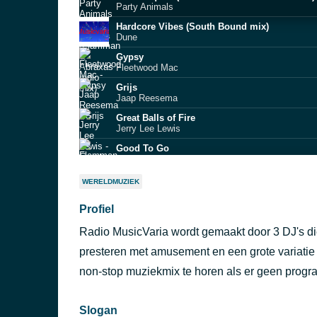
Party Animals
Hardcore Vibes (South Bound mix)
Dune
Gypsy
Fleetwood Mac
Grijs
Jaap Reesema
Great Balls of Fire
Jerry Lee Lewis
Good To Go
Flamman & Abraxas feat. MC Remsy
Girl Crazy
WERELDMUZIEK
Hot Chocolate
Profiel
Geef je hart niet zomaar weg
Racoon
Radio MusicVaria wordt gemaakt door 3 DJ's d
Funkytown
Lipps Inc.
presteren met amusement en een grote variatie 
For You
non-stop muziekmix te horen als er geen prog
Liam Payne & Rita Ora
Slogan