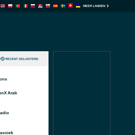
MEER LANDEN
RECENT GELUISTERD
ions
unX Arab
Radio
assiek