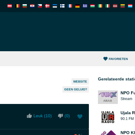
FAVORIETEN
Gerelateerde stat
WEBSITE
GEEN GELUID?
NPO F
Stream
Ujala 
Leuk (
10
)
(
0
)
90.1 FM
NPO Kl