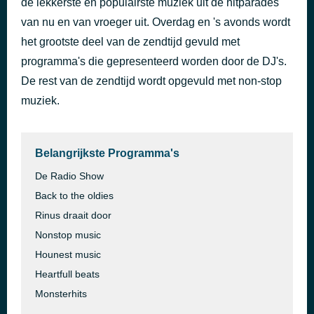
de lekkerste en populairste muziek uit de hitparades
Tango der liefde
van nu en van vroeger uit. Overdag en 's avonds wordt
46 minuten geleden
Django Wagner
het grootste deel van de zendtijd gevuld met
programma's die gepresenteerd worden door de DJ's.
De rest van de zendtijd wordt opgevuld met non-stop
muziek.
Belangrijkste Programma's
De Radio Show
Back to the oldies
Rinus draait door
Nonstop music
Hounest music
Heartfull beats
Monsterhits