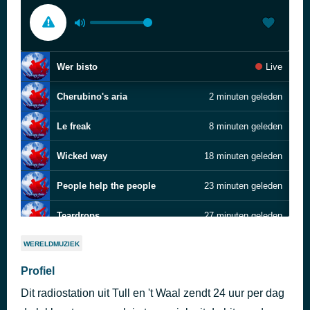
Wer bisto
Live
Cherubino's aria
2 minuten geleden
Le freak
8 minuten geleden
Wicked way
18 minuten geleden
People help the people
23 minuten geleden
Teardrops
27 minuten geleden
Coffee by the Sea
32 minuten geleden
WERELDMUZIEK
Cotten
Hungry Eyes (DJ Chris O. Edit) (feat. Roland F.)
Profiel
36 minuten geleden
C-Base
Dit radiostation uit Tull en 't Waal zendt 24 uur per dag
Rijden op gevoel (Radio Edit)
40 minuten geleden
Joey v Robell