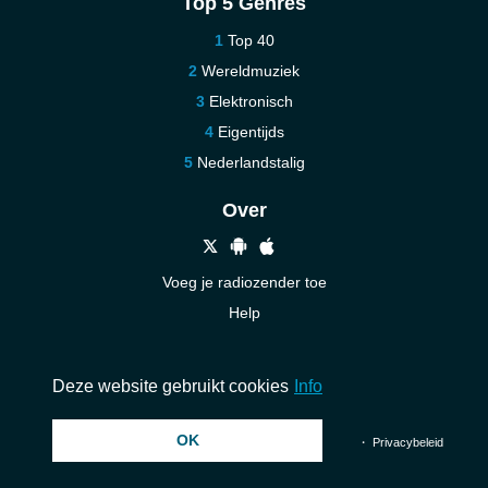
Top 5 Genres
Top 40
Wereldmuziek
Elektronisch
Eigentijds
Nederlandstalig
Over
Voeg je radiozender toe
Help
Nieuw
Neem contact op
Deze website gebruikt cookies
Info
OK
© 2026 InstantAudio. Alle rechten voorbehouden. ・
DMCA
・
Privacybeleid