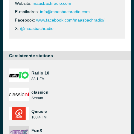
Website:
maasbachradio.com
E-mailadres:
info@maasbachradio.com
Facebook:
www.facebook.com/maasbachradio/
X:
@maasbachradio
Gerelateerde stations
Radio 10
88.1 FM
classicnl
Stream
Qmusic
100.4 FM
FunX