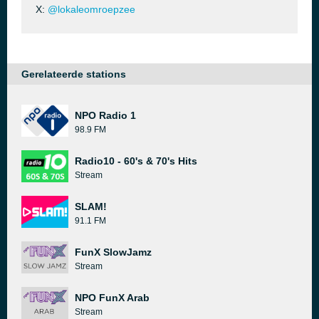
X:
@lokaleomroepzee
Gerelateerde stations
NPO Radio 1
98.9 FM
Radio10 - 60's & 70's Hits
Stream
SLAM!
91.1 FM
FunX SlowJamz
Stream
NPO FunX Arab
Stream