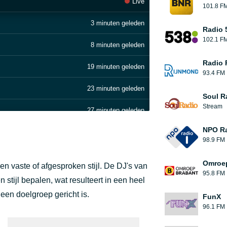
Live
101.8 F
3 minuten geleden
Radio 
102.1 F
8 minuten geleden
Radio 
19 minuten geleden
93.4 FM
23 minuten geleden
Soul R
Stream
27 minuten geleden
NPO Ra
30 minuten geleden
98.9 FM
34 minuten geleden
Omroep
 vaste of afgesproken stijl. De DJ's van
95.8 FM
38 minuten geleden
tijl bepalen, wat resulteert in een heel
een doelgroep gericht is.
FunX
41 minuten geleden
96.1 FM