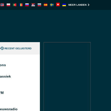
MEER LANDEN
RECENT GELUISTERD
ions
assiek
FM
euwsradio