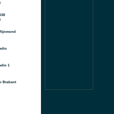
M
538
M
Rijnmond
adio
dio 1
 Brabant