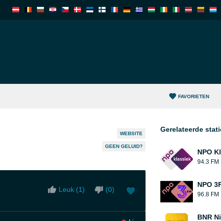
FAVORIETEN
Gerelateerde stat
WEBSITE
GEEN GELUID?
NPO Kl
94.3 FM
NPO 3
Leuk (
1
)
(
0
)
96.8 FM
BNR Ni