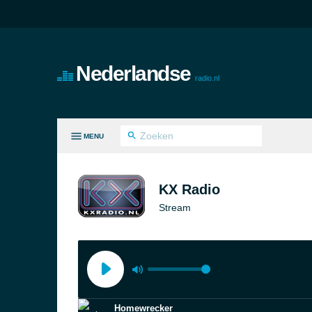
Nederlandse
radio.nl
MENU
LE GENRES
KX Radio
Stream
Homewrecker