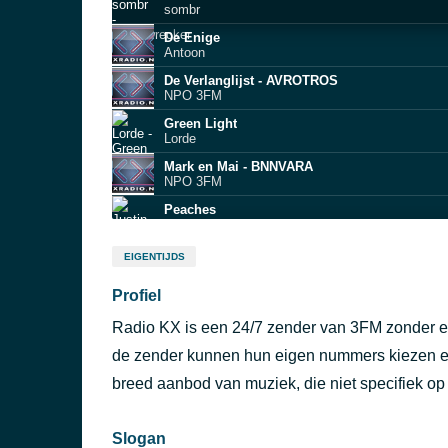
sombr
De Enige
Antoon
De Verlanglijst - AVROTROS
NPO 3FM
Green Light
Lorde
Mark en Mai - BNNVARA
NPO 3FM
Peaches
Justin Bieber feat. Daniel Caesar & Giveon
NEVER ENOUGH
EIGENTIJDS
Turnstile
Profiel
Titanium
David Guetta
Radio KX is een 24/7 zender van 3FM zonder een
Drive Safe
Myles Smith
de zender kunnen hun eigen nummers kiezen en s
Camera
breed aanbod van muziek, die niet specifiek op 
Charli xcx
Slogan