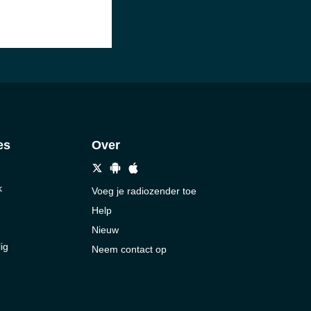
es
Over
k
Voeg je radiozender toe
Help
Nieuw
ig
Neem contact op