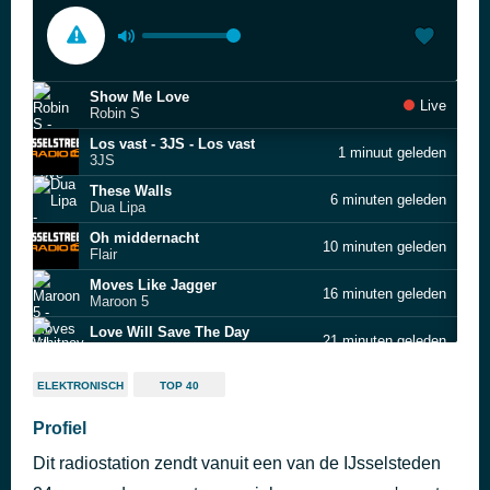
Show Me Love
Live
Robin S
Los vast - 3JS - Los vast
1 minuut geleden
3JS
These Walls
6 minuten geleden
Dua Lipa
Oh middernacht
10 minuten geleden
Flair
Moves Like Jagger
16 minuten geleden
Maroon 5
Love Will Save The Day
21 minuten geleden
Whitney Houston
Landelijk Nieuws
26 minuten geleden
ELEKTRONISCH
TOP 40
Loco in Acapulco
Profiel
31 minuten geleden
Four Tops
Dit radiostation zendt vanuit een van de IJsselsteden
Freedom Come Freedom Go
35 minuten geleden
Fortunes.