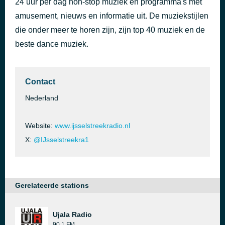
24 uur per dag non-stop muziek en programma's met
Don't Stop The Dance
amusement, nieuws en informatie uit. De muziekstijlen
39 minuten geleden
Bryan Ferry
die onder meer te horen zijn, zijn top 40 muziek en de
beste dance muziek.
Contact
Nederland
Website:
www.ijsselstreekradio.nl
X:
@IJsselstreekra1
Gerelateerde stations
Ujala Radio
90.1 FM