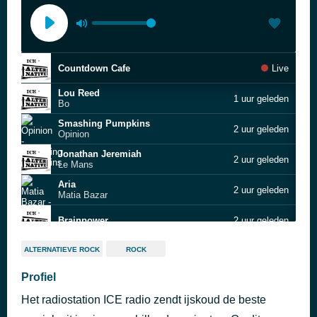
Countdown Cafe
Live
Lou Reed
1 uur geleden
Bo
Smashing Pumpkins
2 uur geleden
Opinion
Jonathan Jeremiah
2 uur geleden
Le Mans
Aria
2 uur geleden
Matia Bazar
Brainpower
2 uur geleden
Marcus King
2 uur geleden
ALTERNATIEVE ROCK
ROCK
Profiel
MGMT
2 uur geleden
Het radiostation ICE radio zendt ijskoud de beste
Sting
2 uur geleden