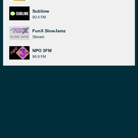
Sublime
90.4 FM
FunX SlowJamz
Stream
NPO 3FM
96.8 FM