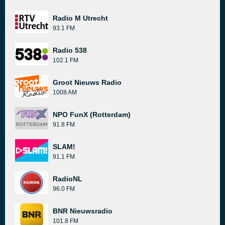
Radio M Utrecht
93.1 FM
Radio 538
102.1 FM
Groot Nieuws Radio
1008 AM
NPO FunX (Rotterdam)
91.8 FM
SLAM!
91.1 FM
RadioNL
96.0 FM
BNR Nieuwsradio
101.8 FM