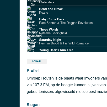
Pretenders
Bend and Break
Keane
Baby Come Back
Pato Banton & The Reggae Revolution
These Words
Natasha Bedingfield
Saturday Night
Herman Brood & His Wild Romance
Young Hearts Run Free
Candi Staton
Papa Don't Preach
LOKAAL
Madonna
Profiel
regiotip001237NieuwegeinBjornVanRozenTrio
Omroep Houten is de plaats waar inwoners van d
Driver’s Seat
Sniff ’n’ the Tears
via 107.3 FM, op de hoogte kunnen blijven van 
Norwegian Wood
gebeurtenissen, afgewisseld met de best muzi
The Beatles
Slogan