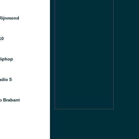
Rijnmond
10
Hiphop
dio 5
 Brabant