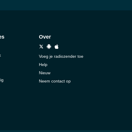
es
Over
k
Voeg je radiozender toe
Help
Nieuw
ig
Neem contact op