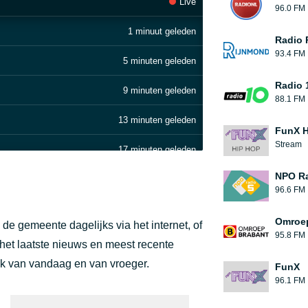
Live
96.0 FM
1 minuut geleden
Radio 
93.4 FM
5 minuten geleden
Radio 
9 minuten geleden
88.1 FM
13 minuten geleden
FunX 
Stream
17 minuten geleden
NPO Ra
22 minuten geleden
96.6 FM
28 minuten geleden
Omroep
e gemeente dagelijks via het internet, of
95.8 FM
32 minuten geleden
het laatste nieuws en meest recente
ek van vandaag en van vroeger.
FunX
36 minuten geleden
96.1 FM