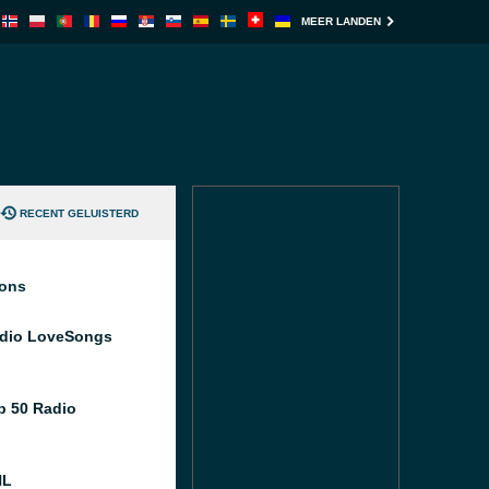
MEER LANDEN
RECENT GELUISTERD
ions
dio LoveSongs
p 50 Radio
NL