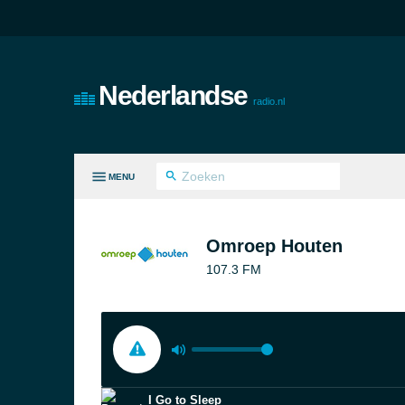
Nederlandse
radio.nl
MENU
LE GENRES
Omroep Houten
107.3 FM
I Go to Sleep