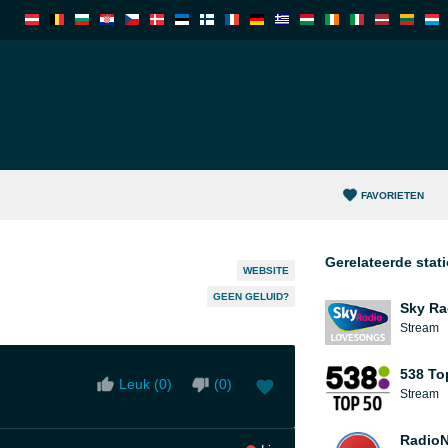
FAVORIETEN
Gerelateerde stat
WEBSITE
GEEN GELUID?
Sky Ra
Stream
538 To
Leuk (
0
)
(
0
)
Stream
Radio