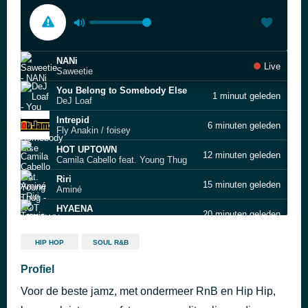
NANi
Live
Saweetie
You Belong to Somebody Else
1 minuut geleden
DeJ Loaf
Intrepid
6 minuten geleden
Fly Anakin / foisey
HOT UPTOWN
12 minuten geleden
Camila Cabello feat. Young Thug
Riri
15 minuten geleden
Aminé
HYAENA
20 minuten geleden
Travis Scott & HVME
Hold Me
25 minuten geleden
HIP HOP
SOUL R&B
Quavo
Polar Opposites
Profiel
30 minuten geleden
Drake
Voor de beste jamz, met ondermeer RnB en Hip Hip,
Want to Want Me
35 minuten geleden
Jason Derulo