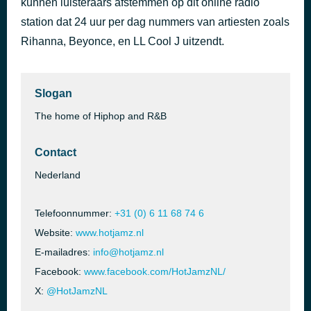
kunnen luisteraars afstemmen op dit online radio
The Tide Is High
station dat 24 uur per dag nummers van artiesten zoals
40 minuten geleden
Jessica Jay
Rihanna, Beyonce, en LL Cool J uitzendt.
Slogan
The home of Hiphop and R&B
Contact
Nederland
Telefoonnummer:
+31 (0) 6 11 68 74 6
Website:
www.hotjamz.nl
E-mailadres:
info@hotjamz.nl
Facebook:
www.facebook.com/HotJamzNL/
X:
@HotJamzNL