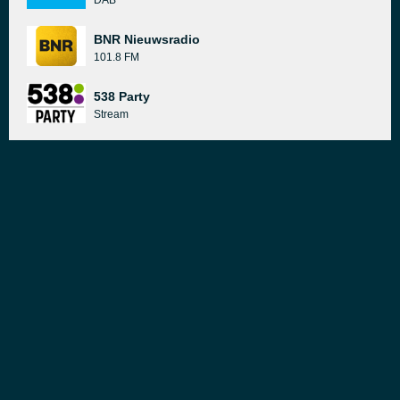
DAB
BNR Nieuwsradio
101.8 FM
538 Party
Stream