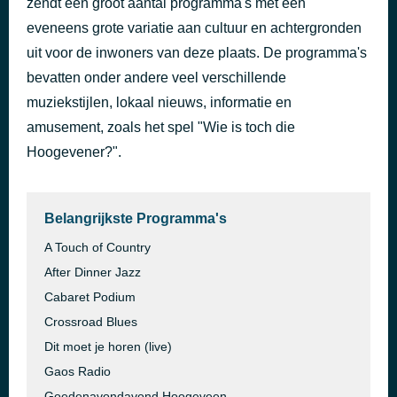
zendt een groot aantal programma's met een
Darkness
eveneens grote variatie aan cultuur en achtergronden
4 dagen geleden
Perkele
uit voor de inwoners van deze plaats. De programma's
bevatten onder andere veel verschillende
muziekstijlen, lokaal nieuws, informatie en
amusement, zoals het spel "Wie is toch die
Hoogevener?".
Belangrijkste Programma's
A Touch of Country
After Dinner Jazz
Cabaret Podium
Crossroad Blues
Dit moet je horen (live)
Gaos Radio
Goedenavondavond Hoogeveen