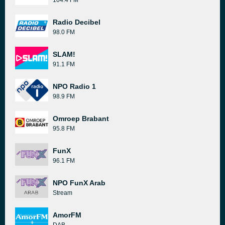
104.4 FM
Radio Decibel
98.0 FM
SLAM!
91.1 FM
NPO Radio 1
98.9 FM
Omroep Brabant
95.8 FM
FunX
96.1 FM
NPO FunX Arab
Stream
AmorFM