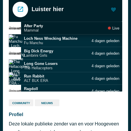
Luister hier
After Party
Live
Mammal
Loch Ness Wrecking Machine
4 dagen geleden
Fu Manchu
Big Dick Energy
4 dagen geleden
Lambrini Girls
Long Gone Losers
4 dagen geleden
The Hellacopters
Run Rabbit
4 dagen geleden
ALT BLK ERA
Ragdoll
4 dagen geleden
Dead Honey
The Chase
4 dagen geleden
COMMUNITY
NIEUWS
Our Mirage
Demonic Depression
Profiel
4 dagen geleden
Volbeat
Deze lokale publieke zender van en voor Hoogeveen
Over & Over
4 dagen geleden
Reignwolf