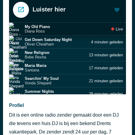
Luister hier
My Old Piano
Live
Diana Ross
Get Down Saturday Night
4 minuten geleden
Oliver Cheatham
New Religion
13 minuten geleden
Bebe Rexha
Maria Maria
17 minuten geleden
Santana
Searchin' My Soul
21 minuten geleden
Vonda Shepard
Summer Nights
28 minuten geleden
Tiësto & Dzeko feat. Preme & Post Malone
Sorry Papi
Profiel
31 minuten geleden
Topic x Bebe Rexha
Dit is een online radio zender gemaakt door een DJ
The Dolphin's Cry
36 minuten geleden
Live
die tevens een huis DJ is bij een bekend Drents
Like I Love You
vakantiepark. De zender zendt 24 uur per dag, 7
42 minuten geleden
Justin Timberlake