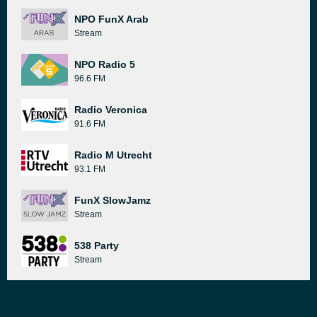
NPO FunX Arab
Stream
NPO Radio 5
96.6 FM
Radio Veronica
91.6 FM
Radio M Utrecht
93.1 FM
FunX SlowJamz
Stream
538 Party
Stream