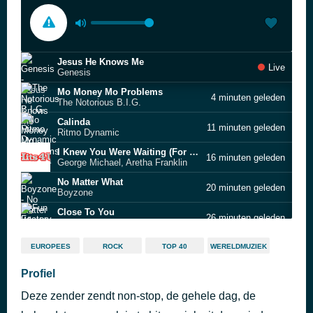
Jesus He Knows Me
Live
Genesis
Mo Money Mo Problems
4 minuten geleden
The Notorious B.I.G.
Calinda
11 minuten geleden
Ritmo Dynamic
I Knew You Were Waiting (For Me)
16 minuten geleden
George Michael, Aretha Franklin
No Matter What
20 minuten geleden
Boyzone
Close To You
26 minuten geleden
Fun Factory
Bonfire
30 minuten geleden
EUROPEES
ROCK
TOP 40
WERELDMUZIEK
Felix Jaehn feat. Nea & Bryn Christopher
Back by Dope Demand
Profiel
35 minuten geleden
King Bee
Deze zender zendt non-stop, de gehele dag, de
El Gallinero
47 minuten geleden
Ramirez