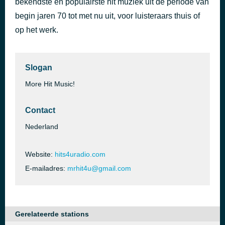
bekendste en populairste hit muziek uit de periode van
Domino
begin jaren 70 tot met nu uit, voor luisteraars thuis of
50 minuten geleden
Jessie J
op het werk.
Slogan
More Hit Music!
Contact
Nederland
Website:
hits4uradio.com
E-mailadres:
mrhit4u@gmail.com
Gerelateerde stations