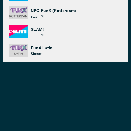
NPO FunX (Rotterdam)
91.8 FM
SLAM!
91.1 FM
FunX Latin
Stream