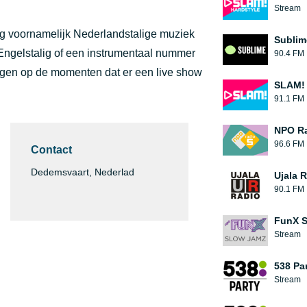
Stream
dag voornamelijk Nederlandstalige muziek
Sublim
 Engelstalig of een instrumentaal nummer
90.4 FM
ragen op de momenten dat er een live show
SLAM!
91.1 FM
NPO Ra
96.6 FM
Contact
Dedemsvaart, Nederlad
Ujala 
90.1 FM
FunX 
Stream
538 Pa
Stream