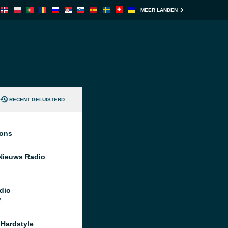
MEER LANDEN
RECENT GELUISTERD
ions
Nieuws Radio
dio
M
Hardstyle