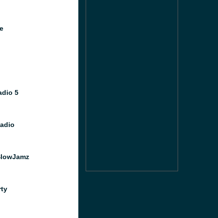
e
dio 5
Radio
SlowJamz
rty