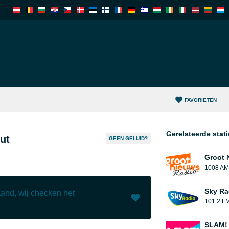
FAVORIETEN
Gerelateerde stat
ut
GEEN GELUID?
Groot 
1008 AM
Sky Ra
and, wij checken het
101.2 F
Leuk (
1
)
(
0
)
SLAM! 