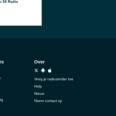
p 50 Radio
es
Over
k
Voeg je radiozender toe
Help
Nieuw
ig
Neem contact op