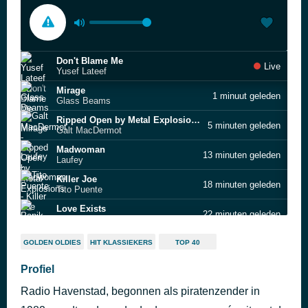
Don't Blame Me
Live
Yusef Lateef
Mirage
1 minuut geleden
Glass Beams
Ripped Open by Metal Explosions
5 minuten geleden
Galt MacDermot
Madwoman
13 minuten geleden
Laufey
Killer Joe
18 minuten geleden
Tito Puente
Love Exists
22 minuten geleden
Papik
She's on Fire
28 minuten geleden
GOLDEN OLDIES
HIT KLASSIEKERS
TOP 40
Bo Saris
Axolotl
Profiel
33 minuten geleden
Jungle by Night
Radio Havenstad, begonnen als piratenzender in
Lead the Way
38 minuten geleden
Lizz Wright