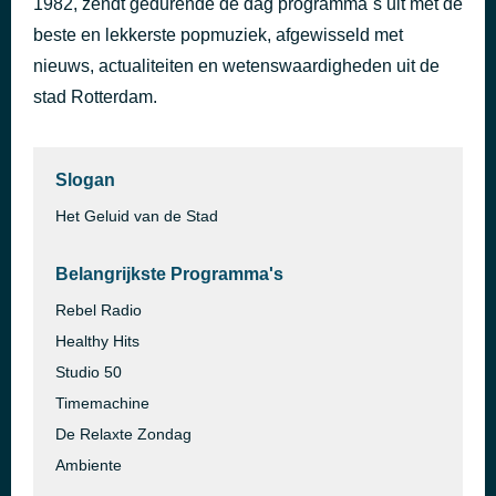
1982, zendt gedurende de dag programma´s uit met de
El condor pasa
beste en lekkerste popmuziek, afgewisseld met
43 minuten geleden
Fausto Papetti
nieuws, actualiteiten en wetenswaardigheden uit de
stad Rotterdam.
Slogan
Het Geluid van de Stad
Belangrijkste Programma's
Rebel Radio
Healthy Hits
Studio 50
Timemachine
De Relaxte Zondag
Ambiente