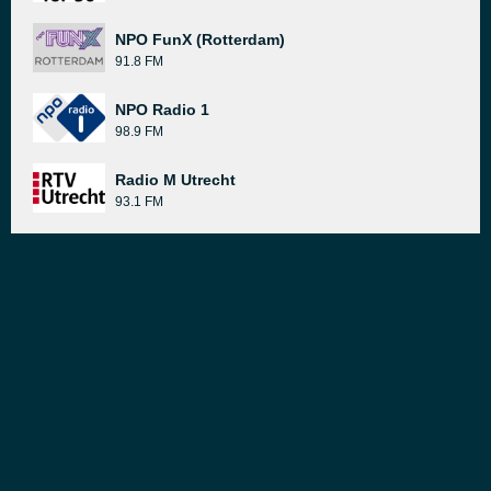
NPO FunX (Rotterdam)
91.8 FM
NPO Radio 1
98.9 FM
Radio M Utrecht
93.1 FM