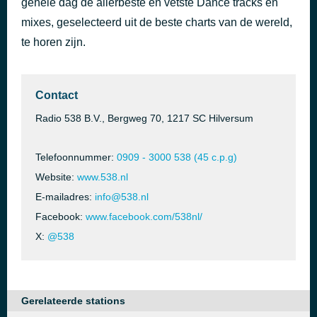
gehele dag de allerbeste en vetste Dance tracks en
Symphony
mixes, geselecteerd uit de beste charts van de wereld,
46 minuten geleden
Sheppard
te horen zijn.
Contact
Radio 538 B.V., Bergweg 70, 1217 SC Hilversum
Telefoonnummer:
0909 - 3000 538 (45 c.p.g)
Website:
www.538.nl
E-mailadres:
info@538.nl
Facebook:
www.facebook.com/538nl/
X:
@538
Gerelateerde stations