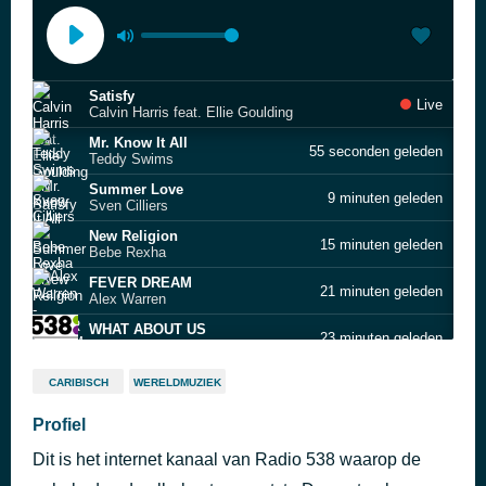
Satisfy
Live
Calvin Harris feat. Ellie Goulding
Mr. Know It All
55 seconden geleden
Teddy Swims
Summer Love
9 minuten geleden
Sven Cilliers
New Religion
15 minuten geleden
Bebe Rexha
FEVER DREAM
21 minuten geleden
Alex Warren
WHAT ABOUT US
23 minuten geleden
PINK
DOOR HET OOG VAN DE NACHT
27 minuten geleden
CARIBISCH
WERELDMUZIEK
FLAIRE
I Would Stay
Profiel
33 minuten geleden
Krezip
Dit is het internet kanaal van Radio 538 waarop de
Livin’ For
37 minuten geleden
Kensington