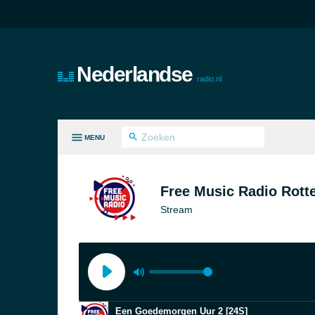
Nederlandse
radio.nl
MENU
LE GENRES
Free Music Radio Rott
Stream
Een Goedemorgen Uur 2 [24S]