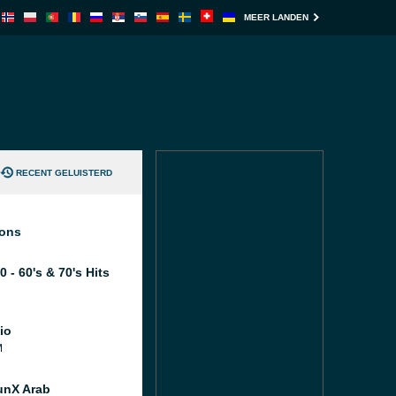
MEER LANDEN
RECENT GELUISTERD
ions
 - 60's & 70's Hits
io
M
unX Arab