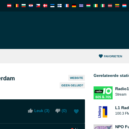
FAVORIETEN
Gerelateerde stat
erdam
WEBSITE
GEEN GELUID?
Radio10
Stream
L1 Rad
Leuk (
3
)
(
0
)
100.3 F
NPO F