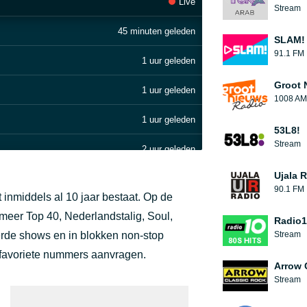
Live
Stream
45 minuten geleden
SLAM!
91.1 FM
1 uur geleden
Groot 
1 uur geleden
1008 AM
1 uur geleden
53L8!
Stream
2 uur geleden
Dit is jouw hit station Welkom bij een nieuw uur vol met jouw hits Free Music Radio punt nl [1cS]
Ujala 
2 uur geleden
90.1 FM
 inmiddels al 10 jaar bestaat. Op de
2 uur geleden
 meer Top 40, Nederlandstalig, Soul,
Radio10
erde shows en in blokken non-stop
Stream
2 uur geleden
 favoriete nummers aanvragen.
Arrow 
2 uur geleden
Stream