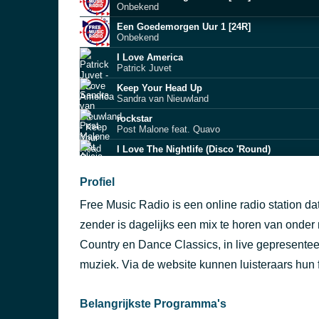
Onbekend
Een Goedemorgen Uur 1 [24R]
Onbekend
I Love America
Patrick Juvet
Keep Your Head Up
Sandra van Nieuwland
rockstar
Post Malone feat. Quavo
I Love The Nightlife (Disco 'Round)
Alicia Bridges
Profiel
Onbekend
Free Music Radio is een online radio station dat
Jimmy
Boudewijn de Groot
zender is dagelijks een mix te horen van onder
The Boss
Country en Dance Classics, in live gepresente
Diana Ross
muziek. Via de website kunnen luisteraars hun
Ik weet niet hoe
Benny Neyman
Belangrijkste Programma's