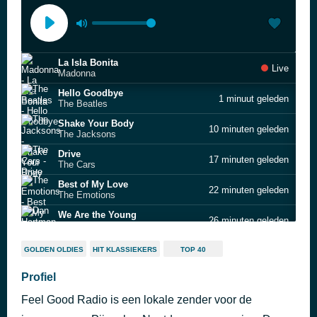
La Isla Bonita
Live
Madonna
Hello Goodbye
1 minuut geleden
The Beatles
Shake Your Body
10 minuten geleden
The Jacksons
Drive
17 minuten geleden
The Cars
Best of My Love
22 minuten geleden
The Emotions
We Are the Young
26 minuten geleden
Dan Hartman
How Long
32 minuten geleden
GOLDEN OLDIES
HIT KLASSIEKERS
TOP 40
Ace
Right On Track
Profiel
38 minuten geleden
Breakfast Club
Feel Good Radio is een lokale zender voor de
Sweet Home Alabama
45 minuten geleden
Lynyrd Skynyrd