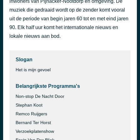
inwoners van Pijnacker-Nootdorp en omgeving. De
Big Apple
muziek die gedraaid wordt op de zender komt vooral
50 minuten geleden
Kajagoogoo
uit de periode van begin jaren 60 tot en met eind jaren
90. Elk half uur komt het internationale nieuws en
lokale nieuws aan bod.
Slogan
Het is mijn gevoel
Belangrijkste Programma's
Non-stop De Nacht Door
Stephan Koot
Remco Ruijgers
Bernard Ter Horst
Verzoekplatenshow