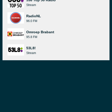
538 Top 50 Radio
Stream
RadioNL
96.0 FM
Omroep Brabant
95.8 FM
53L8!
Stream