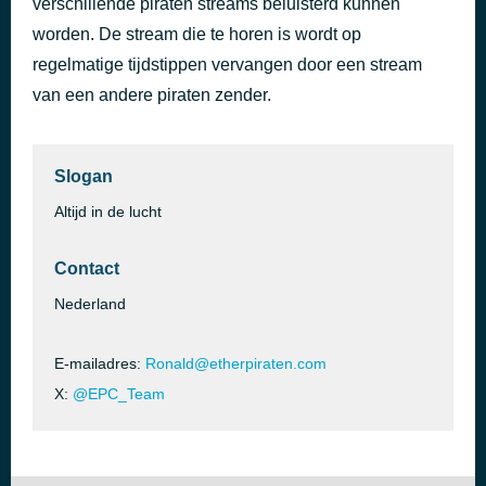
verschillende piraten streams beluisterd kunnen
95.00MHz (31-07-2020)
worden. De stream die te horen is wordt op
2 dagen geleden
Firma de Sluus
regelmatige tijdstippen vervangen door een stream
van een andere piraten zender.
Slogan
Altijd in de lucht
Contact
Nederland
E-mailadres:
Ronald@etherpiraten.com
X:
@EPC_Team