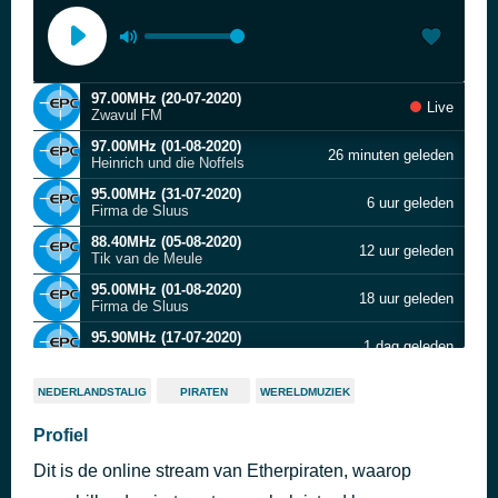
97.00MHz (20-07-2020)
Live
Zwavul FM
97.00MHz (01-08-2020)
26 minuten geleden
Heinrich und die Noffels
95.00MHz (31-07-2020)
6 uur geleden
Firma de Sluus
88.40MHz (05-08-2020)
12 uur geleden
Tik van de Meule
95.00MHz (01-08-2020)
18 uur geleden
Firma de Sluus
95.90MHz (17-07-2020)
1 dag geleden
Drommelse Jongens
94.50MHz (17-07-2020)
1 dag geleden
NEDERLANDSTALIG
PIRATEN
WERELDMUZIEK
Station Vrij Twente Kanaal
97.00MHz (06-08-2020)
Profiel
1 dag geleden
Heinrich und die Noffels
Dit is de online stream van Etherpiraten, waarop
97.00MHz (07-08-2020)
1 dag geleden
Heinrich und die Noffels