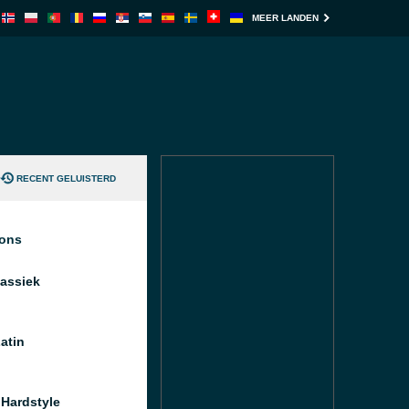
MEER LANDEN
RECENT GELUISTERD
ions
assiek
atin
Hardstyle