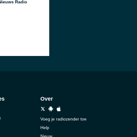
Nieuws Radio
es
Over
k
Voeg je radiozender toe
Help
Nieuw