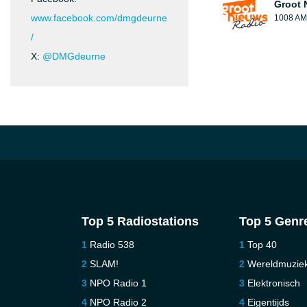
Groot 
www.facebook.com/dmgdeurne
1008 AM
/
X:
@DMGdeurne
Top 5 Radiostations
Top 5 Genr
Radio 538
Top 40
SLAM!
Wereldmuzie
NPO Radio 1
Elektronisch
NPO Radio 2
Eigentijds