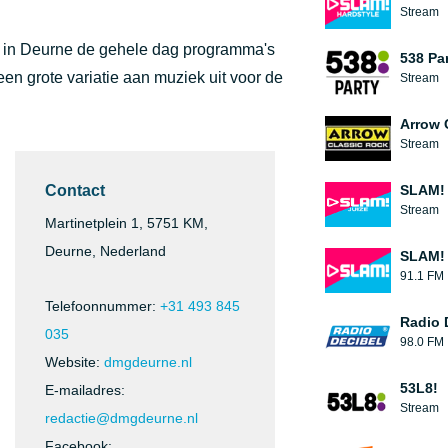
Stream
TS in Deurne de gehele dag programma's
538 Pa
 een grote variatie aan muziek uit voor de
Stream
Arrow 
Stream
Contact
SLAM! 
Stream
Martinetplein 1, 5751 KM,
Deurne, Nederland
SLAM!
91.1 FM
Telefoonnummer:
+31 493 845
Radio 
035
98.0 FM
Website:
dmgdeurne.nl
53L8!
E-mailadres:
Stream
redactie@dmgdeurne.nl
Facebook: