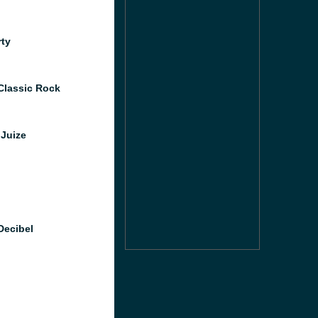
rty
Classic Rock
Juize
Decibel