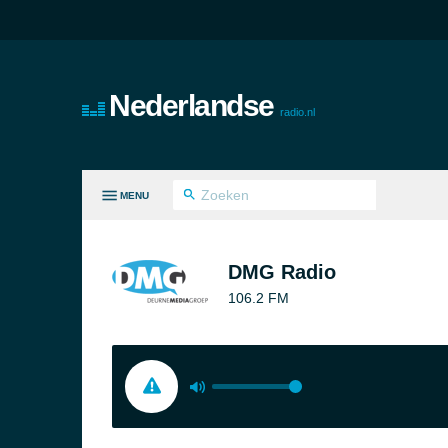
Nederlandse
radio.nl
MENU
LE GENRES
DMG Radio
106.2 FM