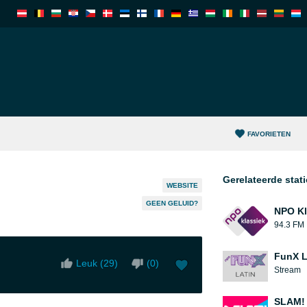
FAVORIETEN
Gerelateerde stat
WEBSITE
GEEN GELUID?
NPO Kl
94.3 FM
FunX L
Leuk (
29
)
(
0
)
Stream
SLAM! 