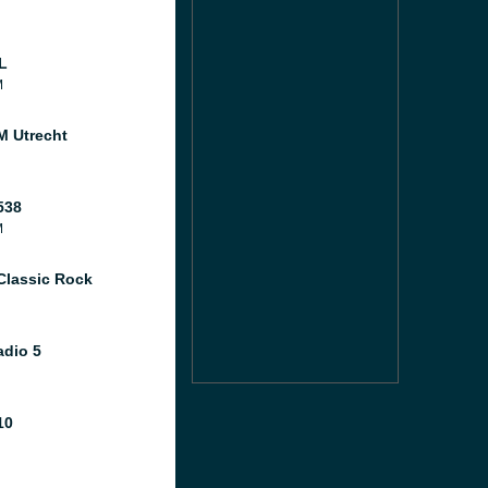
L
M
M Utrecht
538
M
Classic Rock
dio 5
10