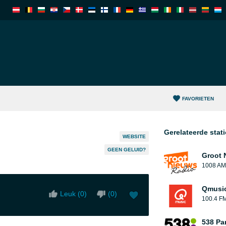
FAVORIETEN
Gerelateerde stat
WEBSITE
GEEN GELUID?
Groot 
1008 AM
Qmusi
Leuk (
0
)
(
0
)
100.4 F
538 Pa