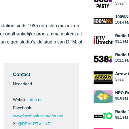
Stream
100%N
104.4 F
t station sinds 1985 non-stop muziek en
or onafhankelijke programma makers uit
Radio 
hun eigen studio's, de studio van DFM, of
93.1 FM
Radio 
102.1 F
Arrow 
Contact
Stream
Nederland
NPO Ra
96.6 FM
Website:
dfm.nu
Facebook:
Radio 
www.facebook.com/dfm.rtv/
88.1 FM
X:
@DFM_RTV_INT