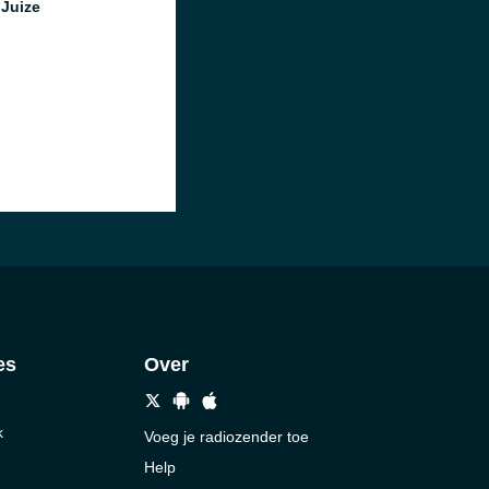
Juize
es
Over
k
Voeg je radiozender toe
Help