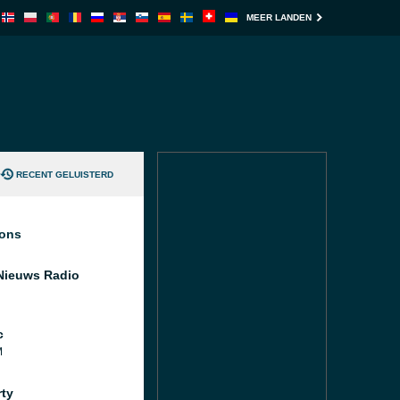
MEER LANDEN
RECENT GELUISTERD
ions
Nieuws Radio
c
M
rty