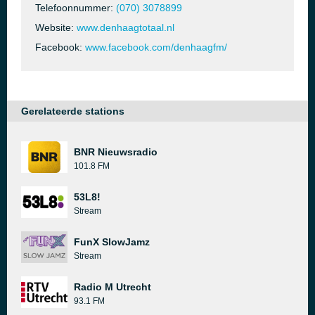
Telefoonnummer:
(070) 3078899
Website:
www.denhaagtotaal.nl
Facebook:
www.facebook.com/denhaagfm/
Gerelateerde stations
BNR Nieuwsradio
101.8 FM
53L8!
Stream
FunX SlowJamz
Stream
Radio M Utrecht
93.1 FM