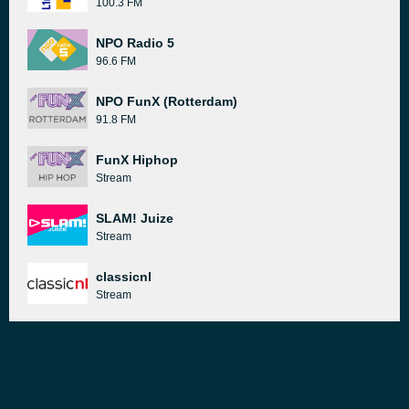
100.3 FM
NPO Radio 5
96.6 FM
NPO FunX (Rotterdam)
91.8 FM
FunX Hiphop
Stream
SLAM! Juize
Stream
classicnl
Stream