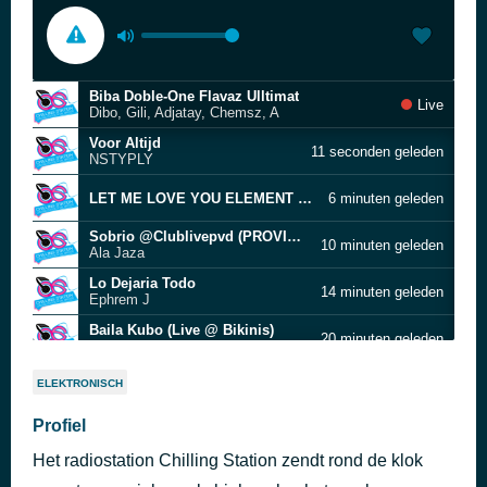
Biba Doble-One Flavaz Ulltimat
Live
Dibo, Gili, Adjatay, Chemsz, A
Voor Altijd
11 seconden geleden
NSTYPLY
LET ME LOVE YOU ELEMENT DRAFT2
6 minuten geleden
Sobrio @Clublivepvd (PROVIDENCE)
10 minuten geleden
Ala Jaza
Lo Dejaria Todo
14 minuten geleden
Ephrem J
Baila Kubo (Live @ Bikinis)
20 minuten geleden
Sonnos
Welele
23 minuten geleden
ELEKTRONISCH
Claudius Philips & O.R.E.O.
Na Bo Lado
Profiel
31 minuten geleden
MRaizz Ft. Sonnos Band
Het radiostation Chilling Station zendt rond de klok
01 La La (Pretty Girl)
35 minuten geleden