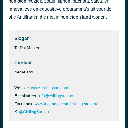
non-stop muziek, zoals hiphop, bachata, salsa, en
Sobredosis di amor
innovatieve en educatieve programma's uit voor de
38 minuten geleden
Area 51
alle Antillianen die niet in hun eigen land wonen.
Slogan
Ta Dal Master!
Contact
Nederland
Website:
www.chillingstation.nl
E-mailadres:
info@chillingstation.nl
Facebook:
www.facebook.com/chilling.station/
X:
@ChillingStation