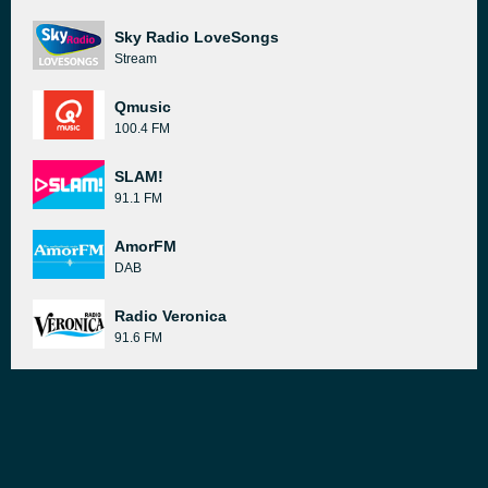
Sky Radio LoveSongs
Stream
Qmusic
100.4 FM
SLAM!
91.1 FM
AmorFM
DAB
Radio Veronica
91.6 FM