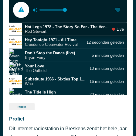
Hot Legs 1978 - The Story So Far - The Very Best Of - CD 1
Live
Rod Stewart
Hey Tonight 1971 - All Time Greatest Hits CD2
12 seconden geleden
Creedence Clearwater Revival
Don’t Stop the Dance (live)
5 minuten geleden
Bryan Ferry
Your Love
10 minuten geleden
The Outfield
Substitute 1966 - Sixties Top 100 [CD 1]
16 minuten geleden
Who
The Tide Is High
20 minuten geleden
Blondie
Like a Hurricane
29 minuten geleden
ROCK
Neil Young
The Chain (demo)
Profiel
40 minuten geleden
Fleetwood Mac
Dit internet radiostation in Breskens zendt het hele jaar
Come as You Are
44 minuten geleden
Nirvana