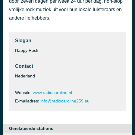
door, zeven dagen per week 24 uur per dag, non-stop
Summer Of '69 1990 - The Best Of Me
vrolijke rock muziek uit voor hun lokale luisteraars en
50 minuten geleden
Bryan Adams
andere liefhebbers.
Slogan
Happy Rock
Contact
Nederland
Website:
www.radiocaroline.nl
E-mailadres:
info@radiocaroline259.eu
Gerelateerde stations