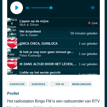
Lippen op de mijne
Live
Nick & Simon
Het dorpsfeest
59 minuten geleden
Jan & Zwaan
CHICA CHICA, GIANLUCA
1 uur geleden
Ik heb je nog voor geen minuut gemist
1 uur geleden
Peter Koelewijn
IK DANS ALTIJD DOOR HET LEVEN, FRANK VAN ETTEN
1 uur geleden
Liefde op het eerste gezicht
1 uur geleden
Gerard Joling
Recht uit het hart van de Domstad, Bingo FM
1 uur geleden
EIGENTIJDS
EUROPEES
TOP 40
WERELDMUZIEK
Waarom ben jij gegaan
Profiel
2 uur geleden
Django Wagner
Het radiostation Bingo FM is een radiozender van RTV
BAHIA BLANCA, ARNE JANSEN
2 uur geleden