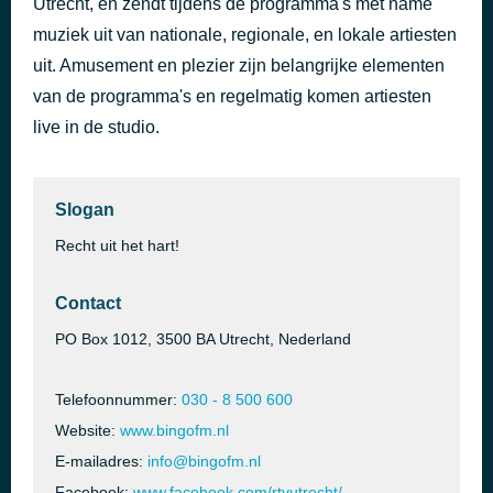
Utrecht, en zendt tijdens de programma's met name
muziek uit van nationale, regionale, en lokale artiesten
Recht uit het hart van de Domstad, Bingo FM
2 uur geleden
uit. Amusement en plezier zijn belangrijke elementen
van de programma's en regelmatig komen artiesten
live in de studio.
Slogan
Recht uit het hart!
Contact
PO Box 1012, 3500 BA Utrecht, Nederland
Telefoonnummer:
030 - 8 500 600
Website:
www.bingofm.nl
E-mailadres:
info@bingofm.nl
Facebook:
www.facebook.com/rtvutrecht/